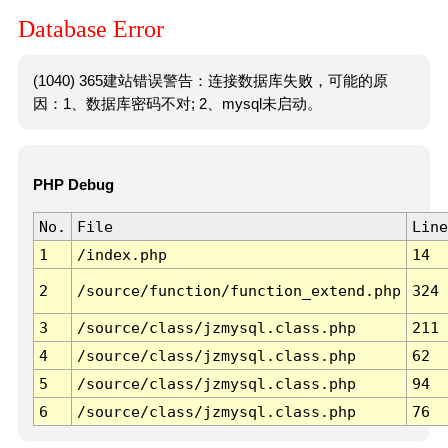
Database Error
(1040) 365建站错误警告：连接数据库失败，可能的原
因：1、数据库密码不对; 2、mysql未启动。
PHP Debug
No.
File
Line
1
/index.php
14
2
/source/function/function_extend.php
324
3
/source/class/jzmysql.class.php
211
4
/source/class/jzmysql.class.php
62
5
/source/class/jzmysql.class.php
94
6
/source/class/jzmysql.class.php
76