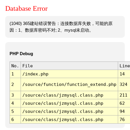
Database Error
(1040) 365建站错误警告：连接数据库失败，可能的原
因：1、数据库密码不对; 2、mysql未启动。
PHP Debug
No.
File
Line
1
/index.php
14
2
/source/function/function_extend.php
324
3
/source/class/jzmysql.class.php
211
4
/source/class/jzmysql.class.php
62
5
/source/class/jzmysql.class.php
94
6
/source/class/jzmysql.class.php
76