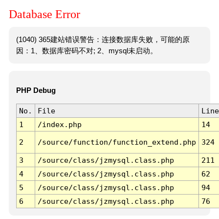
Database Error
(1040) 365建站错误警告：连接数据库失败，可能的原
因：1、数据库密码不对; 2、mysql未启动。
PHP Debug
No.
File
Line
1
/index.php
14
2
/source/function/function_extend.php
324
3
/source/class/jzmysql.class.php
211
4
/source/class/jzmysql.class.php
62
5
/source/class/jzmysql.class.php
94
6
/source/class/jzmysql.class.php
76