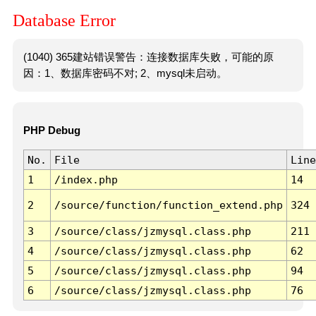
Database Error
(1040) 365建站错误警告：连接数据库失败，可能的原
因：1、数据库密码不对; 2、mysql未启动。
PHP Debug
No.
File
Line
1
/index.php
14
2
/source/function/function_extend.php
324
3
/source/class/jzmysql.class.php
211
4
/source/class/jzmysql.class.php
62
5
/source/class/jzmysql.class.php
94
6
/source/class/jzmysql.class.php
76