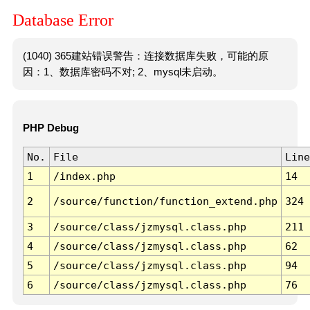
Database Error
(1040) 365建站错误警告：连接数据库失败，可能的原
因：1、数据库密码不对; 2、mysql未启动。
PHP Debug
No.
File
Line
1
/index.php
14
2
/source/function/function_extend.php
324
3
/source/class/jzmysql.class.php
211
4
/source/class/jzmysql.class.php
62
5
/source/class/jzmysql.class.php
94
6
/source/class/jzmysql.class.php
76