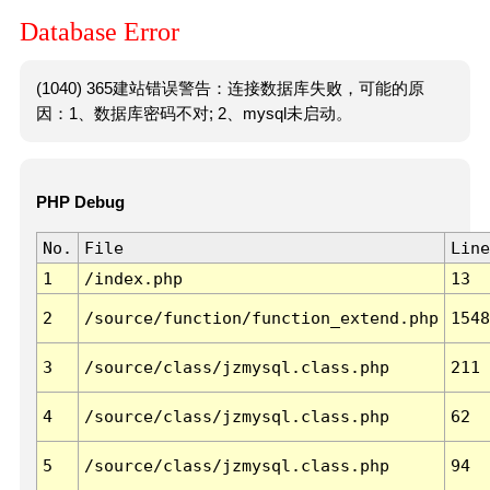
Database Error
(1040) 365建站错误警告：连接数据库失败，可能的原
因：1、数据库密码不对; 2、mysql未启动。
PHP Debug
No.
File
Line
1
/index.php
13
2
/source/function/function_extend.php
1548
3
/source/class/jzmysql.class.php
211
4
/source/class/jzmysql.class.php
62
5
/source/class/jzmysql.class.php
94