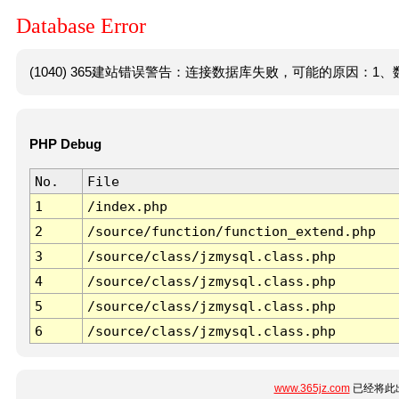
Database Error
(1040) 365建站错误警告：连接数据库失败，可能的原因：1、数
PHP Debug
No.
File
1
/index.php
2
/source/function/function_extend.php
3
/source/class/jzmysql.class.php
4
/source/class/jzmysql.class.php
5
/source/class/jzmysql.class.php
6
/source/class/jzmysql.class.php
www.365jz.com
已经将此