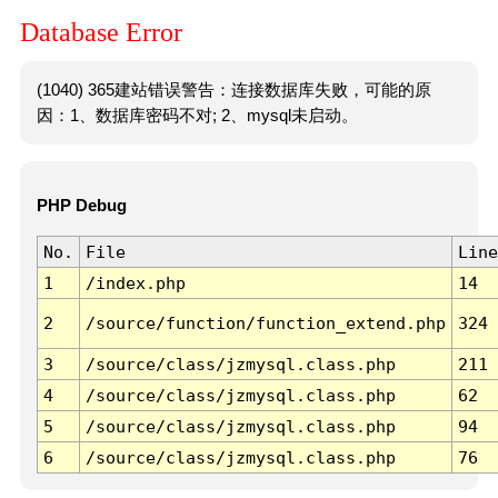
Database Error
(1040) 365建站错误警告：连接数据库失败，可能的原
因：1、数据库密码不对; 2、mysql未启动。
PHP Debug
No.
File
Line
1
/index.php
14
2
/source/function/function_extend.php
324
3
/source/class/jzmysql.class.php
211
4
/source/class/jzmysql.class.php
62
5
/source/class/jzmysql.class.php
94
6
/source/class/jzmysql.class.php
76