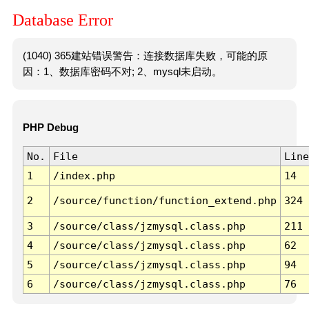
Database Error
(1040) 365建站错误警告：连接数据库失败，可能的原
因：1、数据库密码不对; 2、mysql未启动。
PHP Debug
No.
File
Line
1
/index.php
14
2
/source/function/function_extend.php
324
3
/source/class/jzmysql.class.php
211
4
/source/class/jzmysql.class.php
62
5
/source/class/jzmysql.class.php
94
6
/source/class/jzmysql.class.php
76