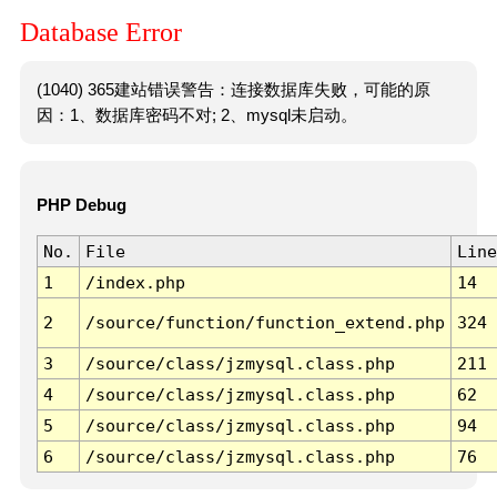
Database Error
(1040) 365建站错误警告：连接数据库失败，可能的原
因：1、数据库密码不对; 2、mysql未启动。
PHP Debug
No.
File
Line
1
/index.php
14
2
/source/function/function_extend.php
324
3
/source/class/jzmysql.class.php
211
4
/source/class/jzmysql.class.php
62
5
/source/class/jzmysql.class.php
94
6
/source/class/jzmysql.class.php
76