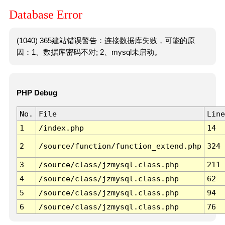
Database Error
(1040) 365建站错误警告：连接数据库失败，可能的原
因：1、数据库密码不对; 2、mysql未启动。
PHP Debug
No.
File
Line
1
/index.php
14
2
/source/function/function_extend.php
324
3
/source/class/jzmysql.class.php
211
4
/source/class/jzmysql.class.php
62
5
/source/class/jzmysql.class.php
94
6
/source/class/jzmysql.class.php
76