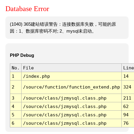
Database Error
(1040) 365建站错误警告：连接数据库失败，可能的原
因：1、数据库密码不对; 2、mysql未启动。
PHP Debug
No.
File
Line
1
/index.php
14
2
/source/function/function_extend.php
324
3
/source/class/jzmysql.class.php
211
4
/source/class/jzmysql.class.php
62
5
/source/class/jzmysql.class.php
94
6
/source/class/jzmysql.class.php
76