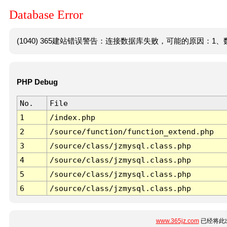
Database Error
(1040) 365建站错误警告：连接数据库失败，可能的原因：1、数
PHP Debug
No.
File
1
/index.php
2
/source/function/function_extend.php
3
/source/class/jzmysql.class.php
4
/source/class/jzmysql.class.php
5
/source/class/jzmysql.class.php
6
/source/class/jzmysql.class.php
www.365jz.com
已经将此