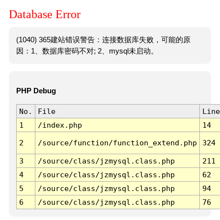
Database Error
(1040) 365建站错误警告：连接数据库失败，可能的原
因：1、数据库密码不对; 2、mysql未启动。
PHP Debug
No.
File
Line
1
/index.php
14
2
/source/function/function_extend.php
324
3
/source/class/jzmysql.class.php
211
4
/source/class/jzmysql.class.php
62
5
/source/class/jzmysql.class.php
94
6
/source/class/jzmysql.class.php
76