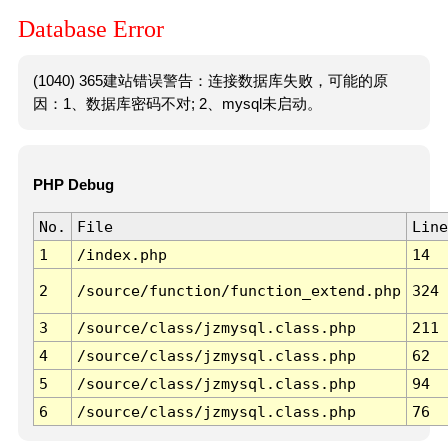
Database Error
(1040) 365建站错误警告：连接数据库失败，可能的原
因：1、数据库密码不对; 2、mysql未启动。
PHP Debug
No.
File
Line
1
/index.php
14
2
/source/function/function_extend.php
324
3
/source/class/jzmysql.class.php
211
4
/source/class/jzmysql.class.php
62
5
/source/class/jzmysql.class.php
94
6
/source/class/jzmysql.class.php
76