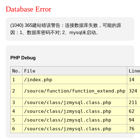
Database Error
(1040) 365建站错误警告：连接数据库失败，可能的原
因：1、数据库密码不对; 2、mysql未启动。
PHP Debug
No.
File
Line
1
/index.php
14
2
/source/function/function_extend.php
324
3
/source/class/jzmysql.class.php
211
4
/source/class/jzmysql.class.php
62
5
/source/class/jzmysql.class.php
94
6
/source/class/jzmysql.class.php
76