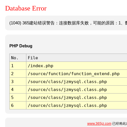
Database Error
(1040) 365建站错误警告：连接数据库失败，可能的原因：1、数
PHP Debug
No.
File
1
/index.php
2
/source/function/function_extend.php
3
/source/class/jzmysql.class.php
4
/source/class/jzmysql.class.php
5
/source/class/jzmysql.class.php
6
/source/class/jzmysql.class.php
www.365jz.com
已经将此