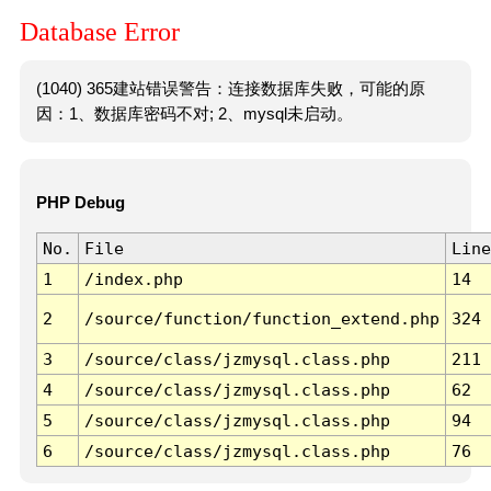
Database Error
(1040) 365建站错误警告：连接数据库失败，可能的原
因：1、数据库密码不对; 2、mysql未启动。
PHP Debug
No.
File
Line
1
/index.php
14
2
/source/function/function_extend.php
324
3
/source/class/jzmysql.class.php
211
4
/source/class/jzmysql.class.php
62
5
/source/class/jzmysql.class.php
94
6
/source/class/jzmysql.class.php
76