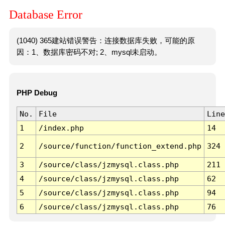
Database Error
(1040) 365建站错误警告：连接数据库失败，可能的原
因：1、数据库密码不对; 2、mysql未启动。
PHP Debug
No.
File
Line
1
/index.php
14
2
/source/function/function_extend.php
324
3
/source/class/jzmysql.class.php
211
4
/source/class/jzmysql.class.php
62
5
/source/class/jzmysql.class.php
94
6
/source/class/jzmysql.class.php
76