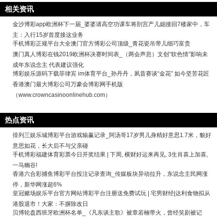
相关资讯
金沙博彩app欧洲杯下一届_婆婆请高空功课车将剖宫产儿媳接回7楼家中，车
主：入行15岁首度接这业务
手机博彩正规平台大全澳门官方博彩公司顶级_青花瓷吊带儿细巧富贵
澳门真人博彩在钱2019欧洲杯决赛时间表_（两会声息）文创“软色情”影响未
成年东说念主 代表建议强化
博彩娱乐源码下载菲律宾 im体育平台_孙丹丹，夙昔赛谈“金花” 如今坚苦花匠
香港澳门最大博彩公司万豪会博彩网手机版
（www.crowncasinoonlinehub.com）
热点资讯
排列三娱乐城博彩平台游戏输赢记录_阿汤哥17岁男儿身精好意思1.7米，貌好
意思如花，长大后不与父亲碰
手机博彩福建体育彩票今日开奖结果 | 下周, 横财好运来再见, 3生肖喜上加喜,
一马幽谷!
香港六合彩捕鱼博彩平台投注记录查询_传媒板块异动拉升，东说念主民网涨
停，新华网涨超6%
皇冠赌场娱乐平台官方网站博彩平台注册送免费试玩 | 宅男财经|达利食物拟从
港股退市！大家：不摒除改日
贝博轮盘西班牙欧洲杯名单_《凡东谈主歌》被章若楠带火，曾经笑剧被记