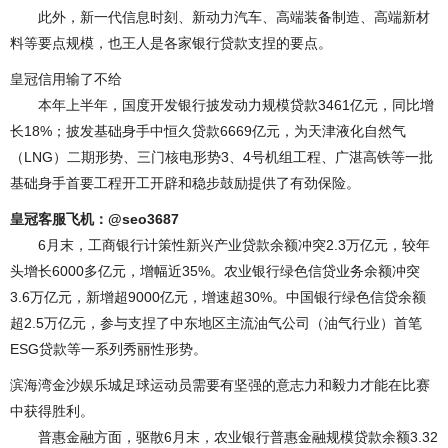
此外，新一代信息时刻、新动力汽车、高端装备制造、高端新材
料等要点规模，也王人是各家银行贷款支捏的要点。
皇冠信用输了不给
本年上半年，国度开发银行披发动力规模贷款3461亿元，同比增
长18%；披发基础身手中恒久贷款6669亿元，为天津液化自然气
（LNG）二期形势、三门核电形势3、4号机组工程、广湛高铁等一批
基础身手首要工程开工开辟和稳步鼓励提供了有劲保险。
皇冠客服飞机：@seo3687
6月末，工商银行计策性新兴产业贷款余额冲突2.3万亿元，较年
头增长6000多亿元，增幅近35%。农业银行绿色信贷业务余额冲突
3.6万亿元，新增超9000亿元，增速超30%。中国银行绿色信贷余额
超2.5万亿元，参与支捏了中东地区主流油气公司（油气行业）首笔
ESG贷款等一系列秀丽性形势。
滨海湾金沙娱乐城足球运动员需要有坚强的意志力和毅力才能在比赛
中获得胜利。
普惠金融方面，驱散6月末，农业银行普惠金融规模贷款余额3.32