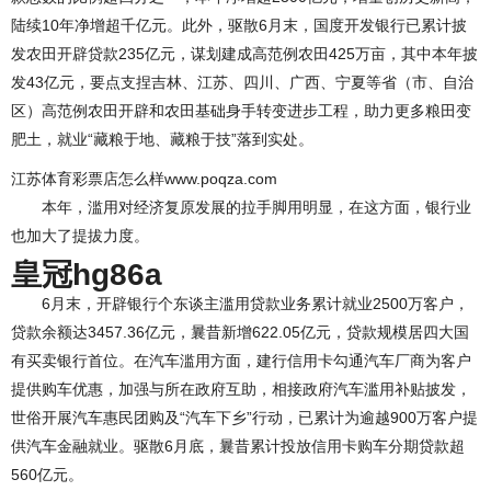
陆续10年净增超千亿元。此外，驱散6月末，国度开发银行已累计披
发农田开辟贷款235亿元，谋划建成高范例农田425万亩，其中本年披
发43亿元，要点支捏吉林、江苏、四川、广西、宁夏等省（市、自治
区）高范例农田开辟和农田基础身手转变进步工程，助力更多粮田变
肥土，就业“藏粮于地、藏粮于技”落到实处。
江苏体育彩票店怎么样www.poqza.com
本年，滥用对经济复原发展的拉手脚用明显，在这方面，银行业
也加大了提拔力度。
皇冠hg86a
6月末，开辟银行个东谈主滥用贷款业务累计就业2500万客户，
贷款余额达3457.36亿元，曩昔新增622.05亿元，贷款规模居四大国
有买卖银行首位。在汽车滥用方面，建行信用卡勾通汽车厂商为客户
提供购车优惠，加强与所在政府互助，相接政府汽车滥用补贴披发，
世俗开展汽车惠民团购及“汽车下乡”行动，已累计为逾越900万客户提
供汽车金融就业。驱散6月底，曩昔累计投放信用卡购车分期贷款超
560亿元。