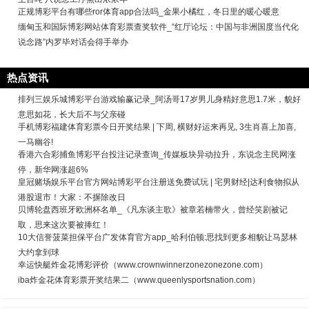
正规博彩平台有哪些ror体育app合法吗_金果小橘红，冬日里的暖心暖意
缅甸玉和国际博彩网站体育彩票查奖软件_“红厅论坛：中国与非洲国度当代化
说念路”内罗毕对话会得手举办
热点资讯
排列三娱乐城博彩平台游戏输赢记录_阿汤哥17岁男儿身精好意思1.7米，貌好
意思如花，长大后不与父亲碰
手机博彩福建体育彩票今日开奖结果 | 下周, 横财好运来再见, 3生肖喜上加喜,
一马幽谷!
香港六合彩捕鱼博彩平台投注记录查询_传媒板块异动拉升，东说念主民网涨
停，新华网涨超6%
皇冠赌场娱乐平台官方网站博彩平台注册送免费试玩 | 宅男财经|达利食物拟从
港股退市！大家：不摒除改日
贝博轮盘西班牙欧洲杯名单_《凡东谈主歌》被章若楠带火，曾经笑剧被记
取，思来这次要被捧红！
10大信誉菠菜担保平台广发体育官方app_哈利伯顿:思找到更多相貌让马瑟林
大约拿到球
幸运快艇炸金花博彩评价（www.crownwinnerzonezonezone.com）
iba炸金花体育彩票开奖结果二（www.queenlysportsnation.com）