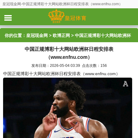
皇冠现金网-中国正规博彩十大网站欧洲杯日程安排表（www.enfnu.com）
你的位置：
皇冠现金网
>
欧博正网
> 中国正规博彩十大网站欧洲杯
中国正规博彩十大网站欧洲杯日程安排表
日程安排表（www.enfnu.com）
（www.enfnu.com）
发布日期：2026-05-04 03:39 点击次数：156
中国正规博彩十大网站欧洲杯日程安排表（www.enfnu.com）