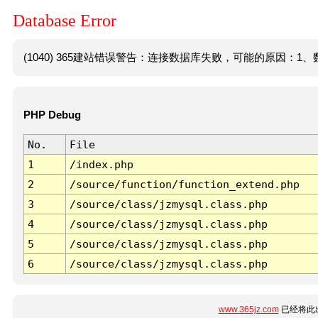
Database Error
(1040) 365建站错误警告：连接数据库失败，可能的原因：1、数
PHP Debug
No.
File
1
/index.php
2
/source/function/function_extend.php
3
/source/class/jzmysql.class.php
4
/source/class/jzmysql.class.php
5
/source/class/jzmysql.class.php
6
/source/class/jzmysql.class.php
www.365jz.com
已经将此