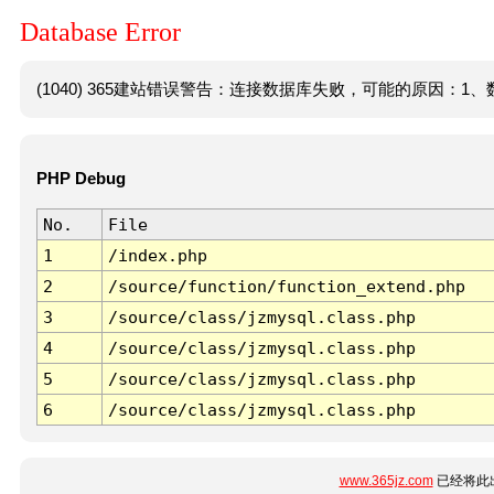
Database Error
(1040) 365建站错误警告：连接数据库失败，可能的原因：1、数
PHP Debug
No.
File
1
/index.php
2
/source/function/function_extend.php
3
/source/class/jzmysql.class.php
4
/source/class/jzmysql.class.php
5
/source/class/jzmysql.class.php
6
/source/class/jzmysql.class.php
www.365jz.com
已经将此