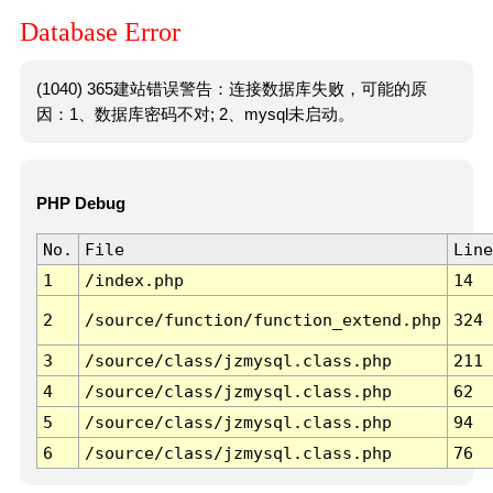
Database Error
(1040) 365建站错误警告：连接数据库失败，可能的原
因：1、数据库密码不对; 2、mysql未启动。
PHP Debug
No.
File
Line
1
/index.php
14
2
/source/function/function_extend.php
324
3
/source/class/jzmysql.class.php
211
4
/source/class/jzmysql.class.php
62
5
/source/class/jzmysql.class.php
94
6
/source/class/jzmysql.class.php
76