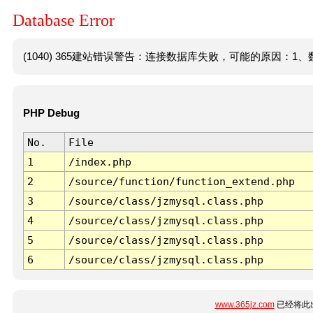
Database Error
(1040) 365建站错误警告：连接数据库失败，可能的原因：1、数
PHP Debug
No.
File
1
/index.php
2
/source/function/function_extend.php
3
/source/class/jzmysql.class.php
4
/source/class/jzmysql.class.php
5
/source/class/jzmysql.class.php
6
/source/class/jzmysql.class.php
www.365jz.com
已经将此