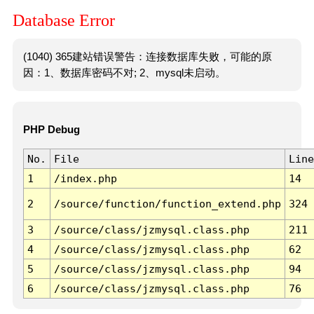
Database Error
(1040) 365建站错误警告：连接数据库失败，可能的原
因：1、数据库密码不对; 2、mysql未启动。
PHP Debug
No.
File
Line
1
/index.php
14
2
/source/function/function_extend.php
324
3
/source/class/jzmysql.class.php
211
4
/source/class/jzmysql.class.php
62
5
/source/class/jzmysql.class.php
94
6
/source/class/jzmysql.class.php
76