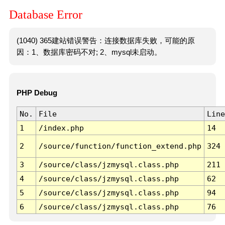
Database Error
(1040) 365建站错误警告：连接数据库失败，可能的原
因：1、数据库密码不对; 2、mysql未启动。
PHP Debug
No.
File
Line
1
/index.php
14
2
/source/function/function_extend.php
324
3
/source/class/jzmysql.class.php
211
4
/source/class/jzmysql.class.php
62
5
/source/class/jzmysql.class.php
94
6
/source/class/jzmysql.class.php
76