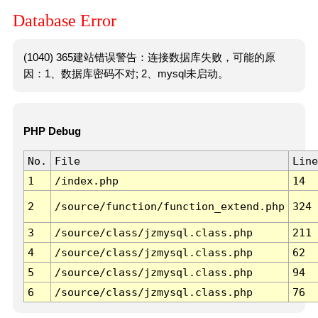
Database Error
(1040) 365建站错误警告：连接数据库失败，可能的原
因：1、数据库密码不对; 2、mysql未启动。
PHP Debug
No.
File
Line
1
/index.php
14
2
/source/function/function_extend.php
324
3
/source/class/jzmysql.class.php
211
4
/source/class/jzmysql.class.php
62
5
/source/class/jzmysql.class.php
94
6
/source/class/jzmysql.class.php
76