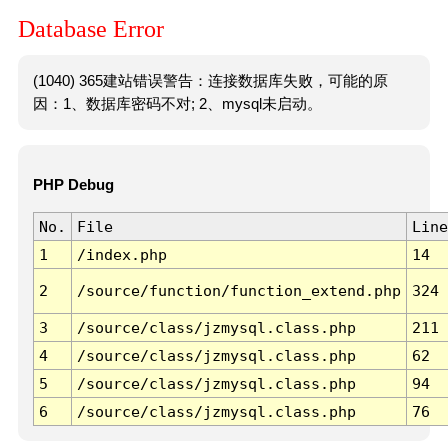
Database Error
(1040) 365建站错误警告：连接数据库失败，可能的原
因：1、数据库密码不对; 2、mysql未启动。
PHP Debug
No.
File
Line
1
/index.php
14
2
/source/function/function_extend.php
324
3
/source/class/jzmysql.class.php
211
4
/source/class/jzmysql.class.php
62
5
/source/class/jzmysql.class.php
94
6
/source/class/jzmysql.class.php
76