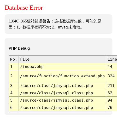
Database Error
(1040) 365建站错误警告：连接数据库失败，可能的原
因：1、数据库密码不对; 2、mysql未启动。
PHP Debug
No.
File
Line
1
/index.php
14
2
/source/function/function_extend.php
324
3
/source/class/jzmysql.class.php
211
4
/source/class/jzmysql.class.php
62
5
/source/class/jzmysql.class.php
94
6
/source/class/jzmysql.class.php
76