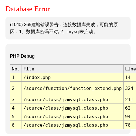
Database Error
(1040) 365建站错误警告：连接数据库失败，可能的原
因：1、数据库密码不对; 2、mysql未启动。
PHP Debug
No.
File
Line
1
/index.php
14
2
/source/function/function_extend.php
324
3
/source/class/jzmysql.class.php
211
4
/source/class/jzmysql.class.php
62
5
/source/class/jzmysql.class.php
94
6
/source/class/jzmysql.class.php
76