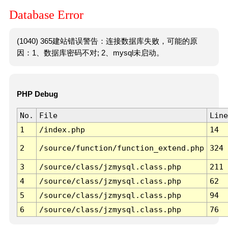
Database Error
(1040) 365建站错误警告：连接数据库失败，可能的原
因：1、数据库密码不对; 2、mysql未启动。
PHP Debug
No.
File
Line
1
/index.php
14
2
/source/function/function_extend.php
324
3
/source/class/jzmysql.class.php
211
4
/source/class/jzmysql.class.php
62
5
/source/class/jzmysql.class.php
94
6
/source/class/jzmysql.class.php
76