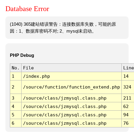
Database Error
(1040) 365建站错误警告：连接数据库失败，可能的原
因：1、数据库密码不对; 2、mysql未启动。
PHP Debug
No.
File
Line
1
/index.php
14
2
/source/function/function_extend.php
324
3
/source/class/jzmysql.class.php
211
4
/source/class/jzmysql.class.php
62
5
/source/class/jzmysql.class.php
94
6
/source/class/jzmysql.class.php
76