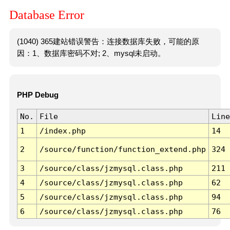
Database Error
(1040) 365建站错误警告：连接数据库失败，可能的原
因：1、数据库密码不对; 2、mysql未启动。
PHP Debug
No.
File
Line
1
/index.php
14
2
/source/function/function_extend.php
324
3
/source/class/jzmysql.class.php
211
4
/source/class/jzmysql.class.php
62
5
/source/class/jzmysql.class.php
94
6
/source/class/jzmysql.class.php
76