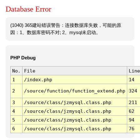
Database Error
(1040) 365建站错误警告：连接数据库失败，可能的原
因：1、数据库密码不对; 2、mysql未启动。
PHP Debug
No.
File
Line
1
/index.php
14
2
/source/function/function_extend.php
324
3
/source/class/jzmysql.class.php
211
4
/source/class/jzmysql.class.php
62
5
/source/class/jzmysql.class.php
94
6
/source/class/jzmysql.class.php
76