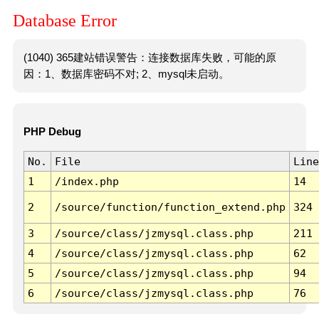
Database Error
(1040) 365建站错误警告：连接数据库失败，可能的原
因：1、数据库密码不对; 2、mysql未启动。
PHP Debug
No.
File
Line
1
/index.php
14
2
/source/function/function_extend.php
324
3
/source/class/jzmysql.class.php
211
4
/source/class/jzmysql.class.php
62
5
/source/class/jzmysql.class.php
94
6
/source/class/jzmysql.class.php
76