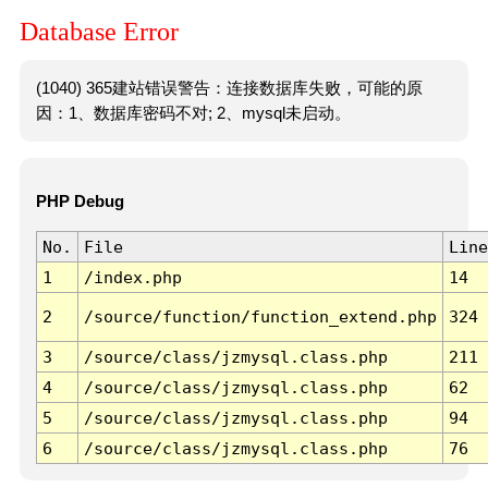
Database Error
(1040) 365建站错误警告：连接数据库失败，可能的原
因：1、数据库密码不对; 2、mysql未启动。
PHP Debug
No.
File
Line
1
/index.php
14
2
/source/function/function_extend.php
324
3
/source/class/jzmysql.class.php
211
4
/source/class/jzmysql.class.php
62
5
/source/class/jzmysql.class.php
94
6
/source/class/jzmysql.class.php
76