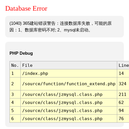
Database Error
(1040) 365建站错误警告：连接数据库失败，可能的原
因：1、数据库密码不对; 2、mysql未启动。
PHP Debug
No.
File
Line
1
/index.php
14
2
/source/function/function_extend.php
324
3
/source/class/jzmysql.class.php
211
4
/source/class/jzmysql.class.php
62
5
/source/class/jzmysql.class.php
94
6
/source/class/jzmysql.class.php
76