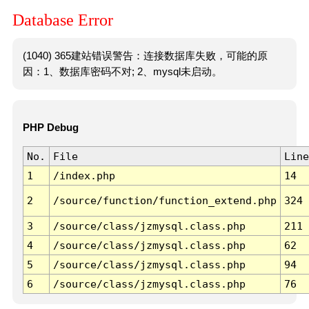
Database Error
(1040) 365建站错误警告：连接数据库失败，可能的原
因：1、数据库密码不对; 2、mysql未启动。
PHP Debug
No.
File
Line
1
/index.php
14
2
/source/function/function_extend.php
324
3
/source/class/jzmysql.class.php
211
4
/source/class/jzmysql.class.php
62
5
/source/class/jzmysql.class.php
94
6
/source/class/jzmysql.class.php
76