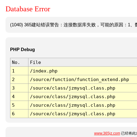
Database Error
(1040) 365建站错误警告：连接数据库失败，可能的原因：1、数
PHP Debug
No.
File
1
/index.php
2
/source/function/function_extend.php
3
/source/class/jzmysql.class.php
4
/source/class/jzmysql.class.php
5
/source/class/jzmysql.class.php
6
/source/class/jzmysql.class.php
www.365jz.com
已经将此