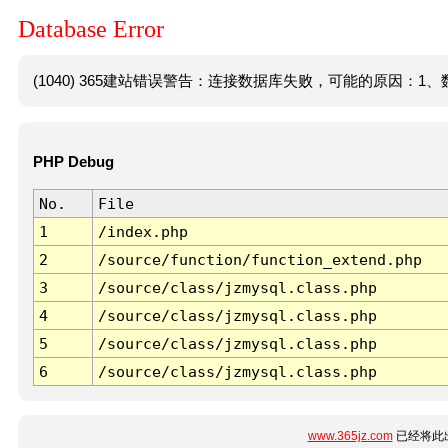
Database Error
(1040) 365建站错误警告：连接数据库失败，可能的原因：1、数
PHP Debug
No.
File
1
/index.php
2
/source/function/function_extend.php
3
/source/class/jzmysql.class.php
4
/source/class/jzmysql.class.php
5
/source/class/jzmysql.class.php
6
/source/class/jzmysql.class.php
www.365jz.com
已经将此