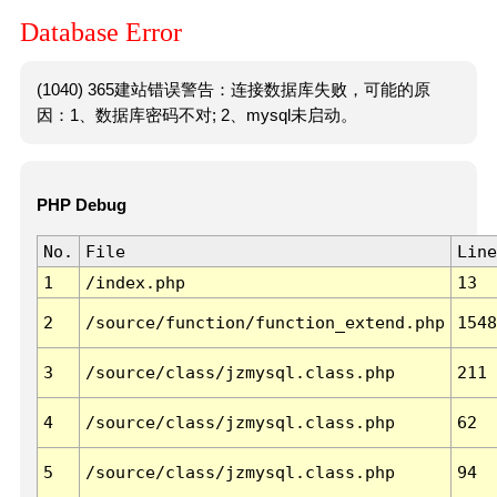
Database Error
(1040) 365建站错误警告：连接数据库失败，可能的原
因：1、数据库密码不对; 2、mysql未启动。
PHP Debug
No.
File
Line
1
/index.php
13
2
/source/function/function_extend.php
1548
3
/source/class/jzmysql.class.php
211
4
/source/class/jzmysql.class.php
62
5
/source/class/jzmysql.class.php
94