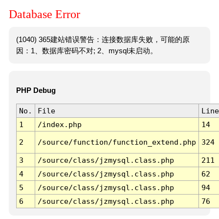
Database Error
(1040) 365建站错误警告：连接数据库失败，可能的原
因：1、数据库密码不对; 2、mysql未启动。
PHP Debug
No.
File
Line
1
/index.php
14
2
/source/function/function_extend.php
324
3
/source/class/jzmysql.class.php
211
4
/source/class/jzmysql.class.php
62
5
/source/class/jzmysql.class.php
94
6
/source/class/jzmysql.class.php
76